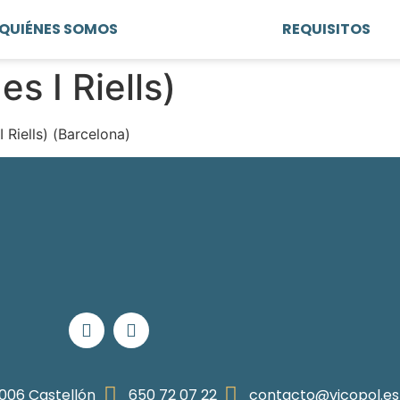
QUIÉNES SOMOS
REQUISITOS
es I Riells)
I Riells) (Barcelona)
12006 Castellón
650 72 07 22
contacto@vicopol.es