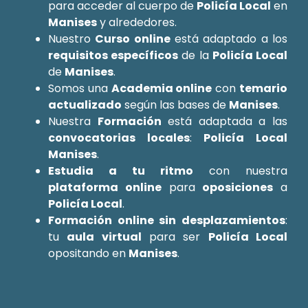
para acceder al cuerpo de
Policía Local
en
Manises
y alrededores.
Nuestro
Curso online
está adaptado a los
requisitos específicos
de la
Policía Local
de
Manises
.
Somos una
Academia online
con
temario
actualizado
según las bases de
Manises
.
Nuestra
Formación
está adaptada a las
convocatorias locales
:
Policía Local
Manises
.
Estudia a tu ritmo
con nuestra
plataforma online
para
oposiciones
a
Policía Local
.
Formación online sin desplazamientos
:
tu
aula virtual
para ser
Policía Local
opositando en
Manises
.