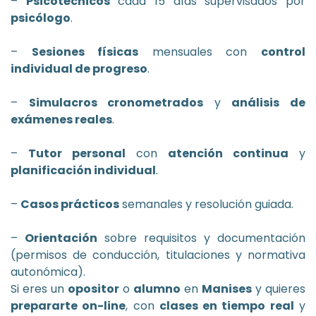
–
Psicotécnicos
cada 15 días supervisados por
psicólogo
.
–
Sesiones físicas
mensuales con
control
individual de progreso
.
–
Simulacros cronometrados
y
análisis de
exámenes reales
.
–
Tutor personal
con
atención continua
y
planificación individual
.
–
Casos prácticos
semanales y resolución guiada.
–
Orientación
sobre requisitos y documentación
(permisos de conducción, titulaciones y normativa
autonómica).
Si eres un
opositor
o
alumno
en
Manises
y quieres
prepararte on-line
, con
clases en tiempo real
y