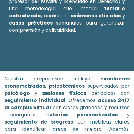
profesor del
IVASPE
y licenciado en Derecho) y
una metodología que integra
temario
actualizado
, análisis de
exámenes oficiales
y
casos prácticos
semanales para garantizar
comprensión y aplicabilidad.
Nuestra preparación incluye
simulacros
cronometrados
,
psicotécnicos
supervisados por
psicólogo
y
sesiones físicas
periódicas con
seguimiento individual
. Ofrecemos
acceso 24/7
al campus virtual
con clases grabadas y recursos
descargables;
tutorías personalizadas
y
seguimiento de progreso
con métricas claras
para identificar áreas de mejora. Además,